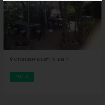
Ostpreussendamm 79, Berlin
DETAILS