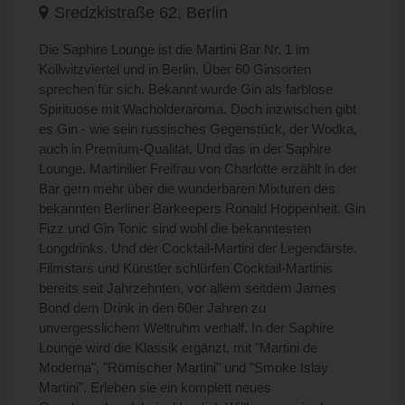
Sredzkistraße 62, Berlin
Die Saphire Lounge ist die Martini Bar Nr. 1 im
Kollwitzviertel und in Berlin. Über 60 Ginsorten
sprechen für sich. Bekannt wurde Gin als farblose
Spirituose mit Wacholderaroma. Doch inzwischen gibt
es Gin - wie sein russisches Gegenstück, der Wodka,
auch in Premium-Qualität. Und das in der Saphire
Lounge. Martinilier Freifrau von Charlotte erzählt in der
Bar gern mehr über die wunderbaren Mixturen des
bekannten Berliner Barkeepers Ronald Hoppenheit. Gin
Fizz und Gin Tonic sind wohl die bekanntesten
Longdrinks. Und der Cocktail-Martini der Legendärste.
Filmstars und Künstler schlürfen Cocktail-Martinis
bereits seit Jahrzehnten, vor allem seitdem James
Bond dem Drink in den 60er Jahren zu
unvergesslichem Weltruhm verhalf. In der Saphire
Lounge wird die Klassik ergänzt, mit "Martini de
Moderna", "Römischer Martini" und "Smoke Islay
Martini". Erleben sie ein komplett neues