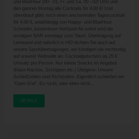
und BlueHour (00 - 01, Fr. und Sa. 00 - 02! Uhr) und
den ganzen Montag alle Cocktails für 4,00 €! Und
obendrauf gibts noch einen wechselnden Tagescocktail
für 4,00 €, unabhängig von Happy- und BlueHour.
Schneller, kostenloser HotSpot! Ab sofort wird die
amalgam BAR sonntags zum Tatort. Übertragung auf
Leinwand und natürlich in HD! Achten Sie auch auf
unsere Sportübertragungen, wir kündigen sie rechtzeitig
auf unserer Webseite an. Cocktailgutschein ab 25 €
Umsatz pro Person. Nur kleine Snacks im Angebot
(Käse-Nachos, Schrippen etc.) Übrigens: Unsere
Schließzeiten sind Richtzeiten. Eigentlich schließen wir
"Open End". Es rockt, oder eben nicht...
DETAILS