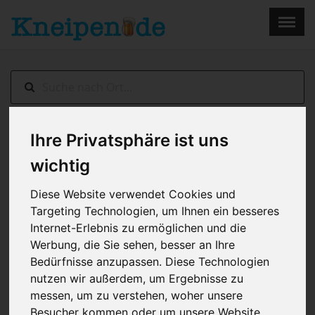
×
Menu
Home
Impressum
Ihre Privatsphäre ist uns
UNSERE BELIEBTESTEN KNEIPEN, BARS &
RESTAURANTS IN GELSENKIRCHEN
wichtig
Diese Website verwendet Cookies und
Targeting Technologien, um Ihnen ein besseres
Internet-Erlebnis zu ermöglichen und die
Werbung, die Sie sehen, besser an Ihre
Bedürfnisse anzupassen. Diese Technologien
nutzen wir außerdem, um Ergebnisse zu
messen, um zu verstehen, woher unsere
Besucher kommen oder um unsere Website