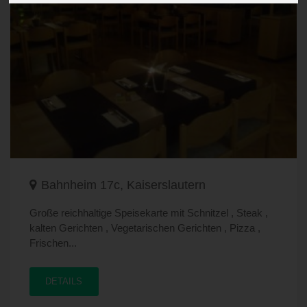
Bahnheim 17c, Kaiserslautern
Große reichhaltige Speisekarte mit Schnitzel , Steak ,
kalten Gerichten , Vegetarischen Gerichten , Pizza ,
Frischen...
DETAILS