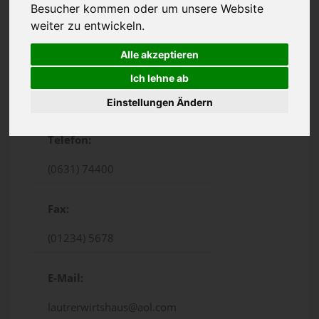
Besucher kommen oder um unsere Website
weiter zu entwickeln.
Alle akzeptieren
Ich lehne ab
Bahnheim 17c, Kaiserslautern
Einstellungen Ändern
Telefon:
(0631) 74400
Fax:
(01234) 5678
E-Mail:
lautrerwirtshaus@aol.com