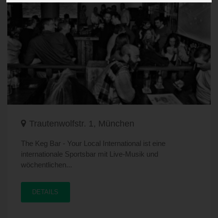
Trautenwolfstr. 1, München
The Keg Bar - Your Local International ist eine
internationale Sportsbar mit Live-Musik und
wöchentlichen...
DETAILS