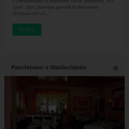
4 Dartautomaten in separatem Raum ,Biergarten, SKY
Sport , Dart Löwenliga ,gemütliche Bierkneipe,
Schlösser Alt 0,2l...
DETAILS
Paschmann`s Waldschänke