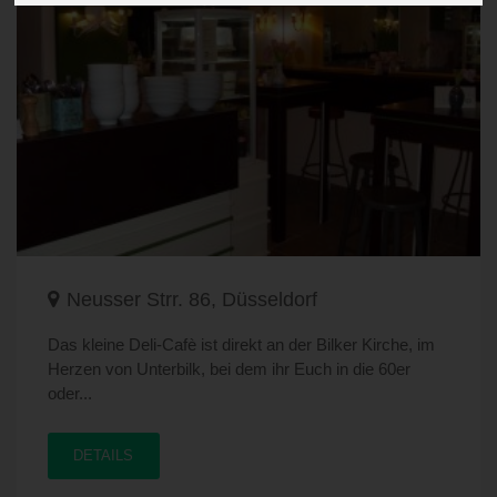
Neusser Strr. 86, Düsseldorf
Das kleine Deli-Cafè ist direkt an der Bilker Kirche, im
Herzen von Unterbilk, bei dem ihr Euch in die 60er
oder...
DETAILS