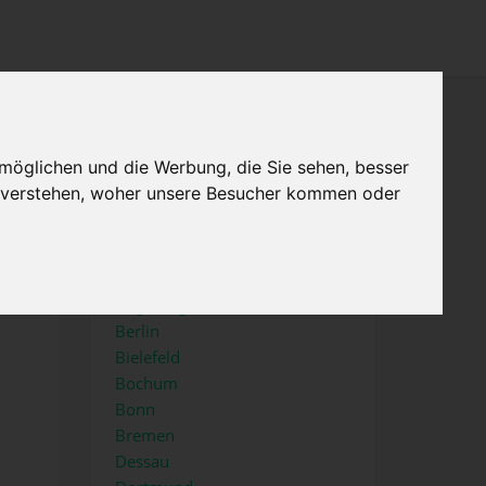
×
Menu
Home
Impressum
möglichen und die Werbung, die Sie sehen, besser
u verstehen, woher unsere Besucher kommen oder
Top Städte
Aachen
Augsburg
Berlin
Bielefeld
Bochum
Bonn
Bremen
Dessau