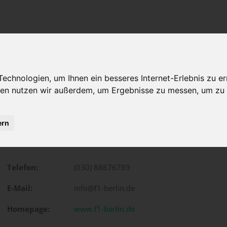
chnologien, um Ihnen ein besseres Internet-Erlebnis zu er
gien nutzen wir außerdem, um Ergebnisse zu messen, um z
ern
Brandenburgischestr. 28, Berlin
Telefon:
(030) 88676789
E-Mail:
info@f1-berlin.de
Homepage:
www.f1-berlin.de