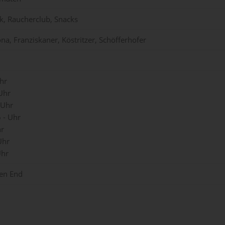
ik, Raucherclub, Snacks
na, Franziskaner, Köstritzer, Schöfferhofer
hr
 Uhr
 Uhr
 - Uhr
hr
Uhr
Uhr
pen End