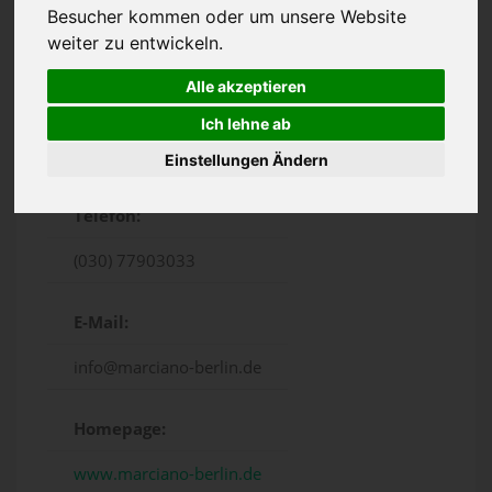
Besucher kommen oder um unsere Website
weiter zu entwickeln.
Alle akzeptieren
Ich lehne ab
Urbanstraße 34, Berlin
Einstellungen Ändern
Telefon:
(030) 77903033
E-Mail:
info@marciano-berlin.de
Homepage:
www.marciano-berlin.de