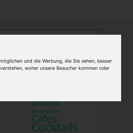
×
Menu
Home
Impressum
möglichen und die Werbung, die Sie sehen, besser
Kategorien in Berlin
u verstehen, woher unsere Besucher kommen oder
Bars
Biergärten
Billard
Bistros
Brauereien
Cafes
Cocktails