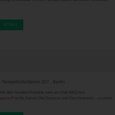
DETAILS
Tempelhoferdamm 207 , Berlin
eit über Hundert Produkte rund um Chili! BBQ,Hot-
aucen,Früchte,Samen,Öle,Gewürze und Geschenksets....u.v.mehr