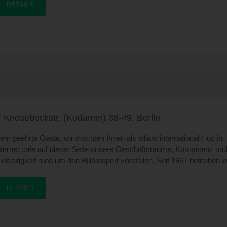
DETAILS
Knesebeckstr. (Kudamm) 38-49, Berlin
ehr geehrte Gäste, wir möchten Ihnen als billard international / log in
nternet cafe auf dieser Seite unsere Geschäftsräume, Kompetenz un
ielseitigkeit rund um den Billardsport vorstellen. Seit 1967 betreiben wi
er Knesebeckstraße in Berlin einen der ältesten und größten
illardsalons in der Bundesrepublik. Aktuell wurde die gesamte Anlage
DETAILS
mgebaut, renoviert und modernisiert, neue Billards angeschafft , das
nternet Café und das Automatencasino eröffnet. Wir bieten Ihnen 20
oderne Computer Arbeitsplätze mit Webcams, direktem USB Ansch