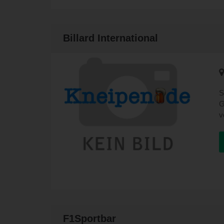
u
I
e
M
Billard International
w
P
S
d
T
S
V
G
e
v
u
g
S
B
B
A
n
e
s
b
F
k
F1Sportbar