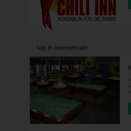
log in internetcafé
S
i
V
d
B
u
I
m