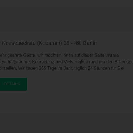
nd neuen 22" Monitoren. Unsere Rechner sind an eine High Speed
nternetleitung angebunden, die Ihnen schnelle, weltweite Kommunikat
rmöglicht. Sie können Daten mitbringen, herunterladen, auf verschie
edien speichern, drucken, bearbeiten oder versenden. Bei Fragen si
ir gerne behilflich / Anfänger bekommen von unserem gut geschulten
ersonal eine Einweisung. In unserem Billardbereich können Sie Pool,
nooker und Karambolage spielen. Wir haben ausschließlich Tuniertis
Knesebeckstr. (Kudamm) 38 - 49, Berlin
ie mehrmals im Jahr neu bezogen werden. Weiterhin stellen wir Ihne
unier Darts, Kicker und Flipper sowie Touchscreen Geräte zur
ehr geehrte Gäste, wir möchten Ihnen auf dieser Seite unsere
erfügung. Bei schönem Wetter können Sie in unserem Biergarten au
eschäftsräume, Kompetenz und Vielseitigkeit rund um den Billardspo
ine Berliner Weiße, einen Cocktail oder einen Eisbecher genießen. Au
orstellen. Wir haben 365 Tage im Jahr, täglich 24 Stunden für Sie
nseren TV Großbildschirmen werden immer die aktuellen
eöffnet. Seit 1967 betreiben wir in der Knesebeckstraße am Ku'damm
portereignisse auf SKY live übertragen. Wir freuen uns auf Ihren
erlin einen der ältesten und größten Billardsalons in der Bundesrepubl
DETAILS
esuch... Info- und Reservierungshotline 030/88 33 912
ktuell wurde die gesamte Anlage umgebaut, renoviert und modernisier
eue Billards angeschafft , das Internet Café und das Automatencasin
röffnet. Sie können bei uns Pool, Snooker und Karambolage Billard
pielen. Wir haben ausschließlich Tuniertische, die mehrmals im Jahr
ezogen werden. Weiterhin stellen wir Ihnen Tunier Darts, Kicker und
lipper sowie Touchscreen Geräte zur Verfügung. Bei schönem Wette
önnen Sie in unserem Biergarten auch eine Berliner Weiße, einen