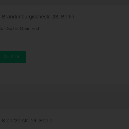
ocktail oder einen Eisbecher genießen. Auf unseren TV
roßbildschirmen werden immer die aktuellen Sportereignisse auf SK
ive übertragen. Bitte beachten Sie auch unsere aktuellen Angebote auf
Brandenburgischestr. 28, Berlin
nserer Webseite. Wir freuen uns auf Ihren Besuch... Info- und
eservierungshotline Tel: 030 / 88 33 912
o - So bis Open End
DETAILS
Kienitzerstr. 16, Berlin