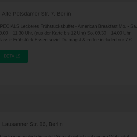
ußergewöhnliche Frühstückskreationen – eben echt amerikanisch!
ontag - Samstag 10.00 – 16.00 Uhr
Alte Potsdamer Str. 7, Berlin
PECIALS Leckeres Frühstücksbuffet - American Breakfast Mo. - Sa.
9.00 – 11.30 Uhr, (aus der Karte bis 12 Uhr) So. 09.30 – 14.00 Uhr
lassic Frühstück Essen soviel Du magst & coffee included nur 7 €
remium Frühstück Essen soviel Du magst inkl. aller alkoholfreien
eißgetränke nur 10 € Spare Ribs Day Jeden Montag ab 17 Uhr All y
DETAILS
an eat – nur 7 € Tipp: ab 21 Uhr genießt Du das große Buffet für nur 5
aipirinha Party Jeden Mittwoch ab 17 Uhr Die erfrischendsten Caipis
tadt zum Nice Price von 3 €
Lausanner Str. 86, Berlin
tändig wechselnde Events!! Schaut einfach auf unsere Webseite!