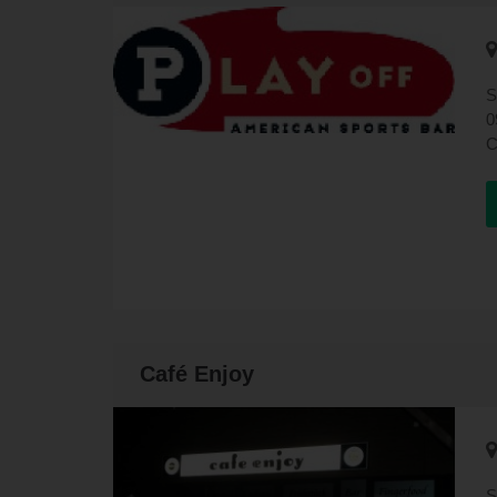
a
M
S
0
C
P
H
c
C
S
Café Enjoy
S