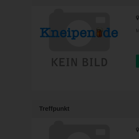
C
G
l
u
R
M
Treffpunkt