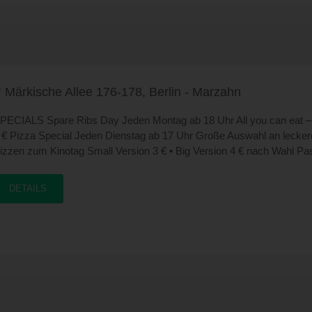
Märkische Allee 176-178, Berlin - Marzahn
PECIALS Spare Ribs Day Jeden Montag ab 18 Uhr All you can eat –
 € Pizza Special Jeden Dienstag ab 17 Uhr Große Auswahl an lecke
izzen zum Kinotag Small Version 3 € • Big Version 4 € nach Wahl Pa
ay Jeden Donnerstag ab 17 Uhr all you can eat – nur 5,90 € Deliciou
runch Jeden Sonntag 9.00 – 15.00 Uhr All you can eat - nur 8 €
DETAILS
undesliga live Am Wochenende ist Zeit für Fußball Samstags und
onntags – Übertragung der Bundesliga Spiele auf Großbild- leinwand
nseren 4 brandneuen 42" Flatscreens. Zu allen Fußball Live
bertragungen gibt es den Pitcher Berliner Pilsner 1,5l für nur 6,30 €
nstatt 7,90 € Cocktail Happy Hour Täglich von 19.00 – 21.00 Uhr lec
ocktails zum Happy Hour Preis Nice Price Täglich wechselnder
ittagstisch aus der Wochenkarte inkl. 1 Getränk aus dem Hause Co
ola oder 1 kühles „Blondes“ nur 4,90 € Breakfast Time Leckere und