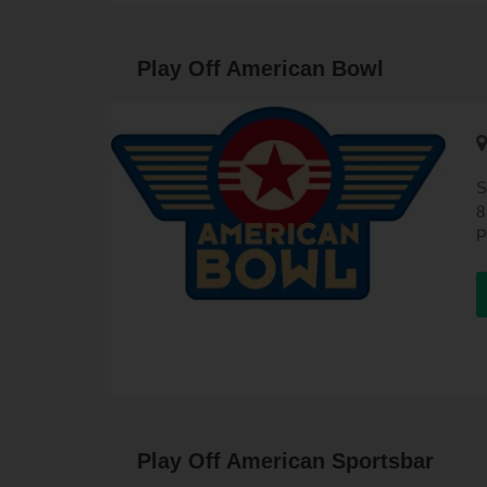
Play Off American Bowl
S
8
P
D
B
B
s
u
Ü
a
C
M
Play Off American Sportsbar
C