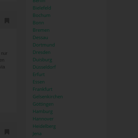
Berlin
Bielefeld
Bochum
Bonn
Bremen
Dessau
Dortmund
Dresden
 nur
Duisburg
ren
Düsseldorf
sta
s
Erfurt
Essen
Frankfurt
 und
Gelsenkirchen
Göttingen
Hamburg
kere
Hannover
Heidelberg
ca-
Jena