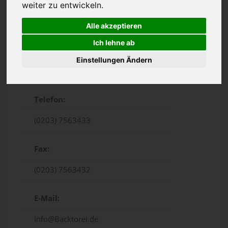
weiter zu entwickeln.
Alle akzeptieren
Ich lehne ab
Einstellungen Ändern
Von-der-Mark-Straße 50, Duisburg
Telefon:
(0203) 7563433
Fax:
(0203) 7563432
E-Mail:
Info@Backtorei.de