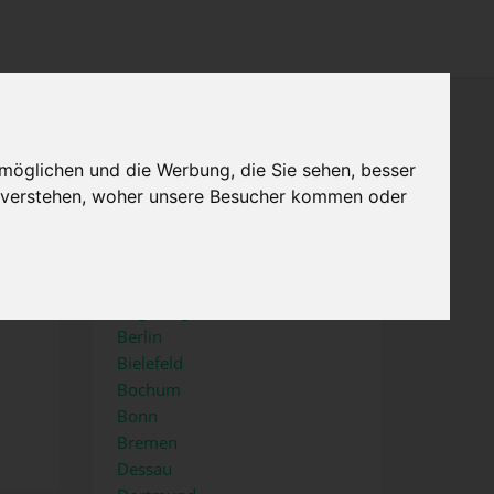
×
Menu
Home
Impressum
möglichen und die Werbung, die Sie sehen, besser
u verstehen, woher unsere Besucher kommen oder
Top Städte
Aachen
Augsburg
Berlin
Bielefeld
Bochum
Bonn
Bremen
Dessau