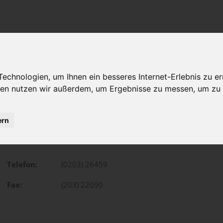
chnologien, um Ihnen ein besseres Internet-Erlebnis zu er
gien nutzen wir außerdem, um Ergebnisse zu messen, um z
ern
Sonnenwall 23 , Duisburg
Telefon:
(0203) 26459
Fax:
(203) 22090