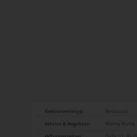
Gastronomietyp:
Restaurant
Service & Angebote:
Warme Küche
�ffnungszeiten:
Di-Sa: 11.30-2