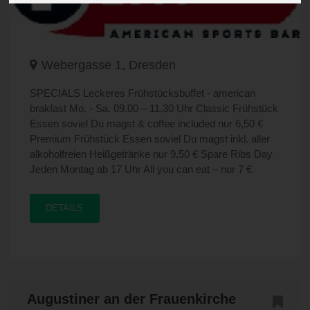
Webergasse 1, Dresden
SPECIALS Leckeres Frühstücksbuffet - american
brakfast Mo. - Sa. 09.00 – 11.30 Uhr Classic Frühstück
Essen soviel Du magst & coffee included nur 6,50 €
Premium Frühstück Essen soviel Du magst inkl. aller
alkoholfreien Heißgetränke nur 9,50 € Spare Ribs Day
Jeden Montag ab 17 Uhr All you can eat – nur 7 €
DETAILS
Augustiner an der Frauenkirche