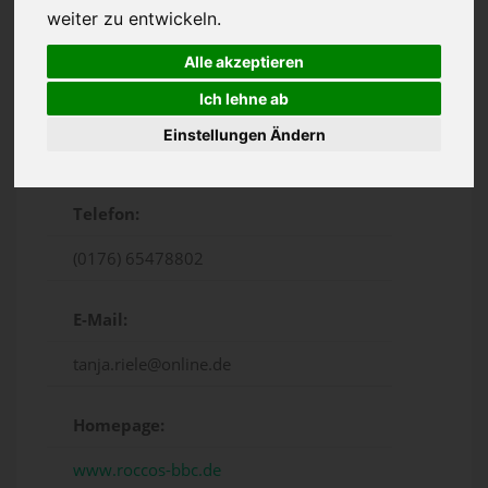
weiter zu entwickeln.
Alle akzeptieren
Ich lehne ab
Einstellungen Ändern
Wickrather Str. 83, Mönchengladbach
Telefon:
(0176) 65478802
E-Mail:
tanja.riele@online.de
Homepage:
www.roccos-bbc.de