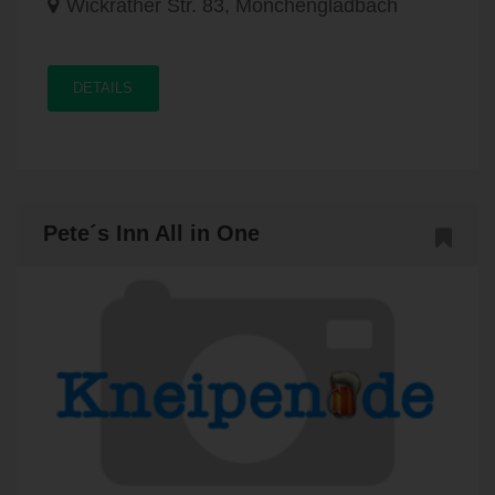
Wickrather Str. 83, Mönchengladbach
DETAILS
Pete´s Inn All in One