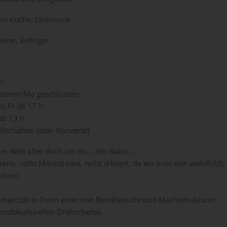
me Küche, Livemusik
 Jever, Erdinger
r
lossen/Mo geschlossen
Di-Fr ab 17 h
ab 13 h
llschaften (oder Konzerte)
der Welt aber doch am Bu... der Natur...
rena, nicht Mainstream, nicht diktiert, da wo man sich wohlfühlt,
schein
merclub in Form einer von Renditesucht und Machtstrukturen
ultikulturellen Drehscheibe.