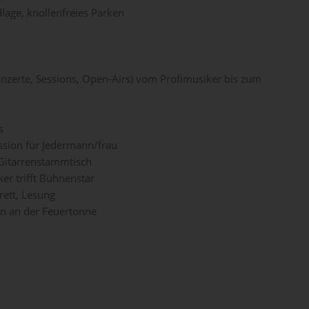
lage, knollenfreies Parken
onzerte, Sessions, Open-Airs) vom Profimusiker bis zum
s
ssion für Jedermann/frau
Gitarrenstammtisch
er trifft Bühnenstar
rett, Lesung
en an der Feuertonne