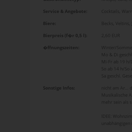
Service & Angebote:
Cocktails, War
Biere:
Becks, Veltins,
Bierpreis (f�r 0,5 l):
2,60 EUR
�ffnungszeiten:
Winter/Somme
Mo & Di gesch
Mi-Fr ab 19 h/
So ab 14 h/So 
Sa geschl. Gese
Sonstige Infos:
nicht am Ar... 
Musikalische A
mehr sein als 
IDEE: Wohnzim
unabhängigen m