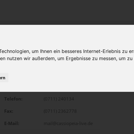
chnologien, um Ihnen ein besseres Internet-Erlebnis zu er
gien nutzen wir außerdem, um Ergebnisse zu messen, um z
ern
Waldebene Ost 20, Stuttgart
Telefon:
(0711) 240134
Fax:
(0711) 2362778
E-Mail:
mail@cassiopeia-live.de