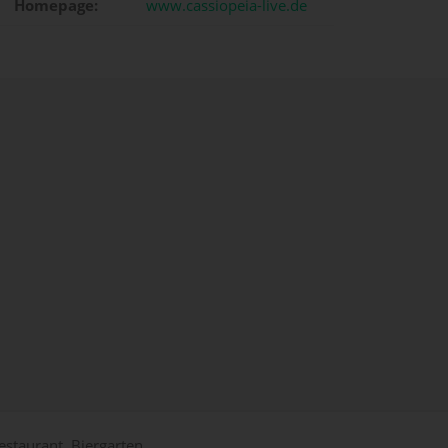
Homepage:
www.cassiopeia-live.de
estaurant, Biergarten