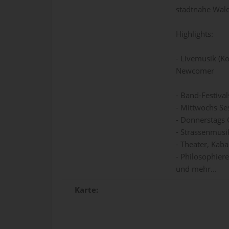
stadtnahe Wald
Highlights:
- Livemusik (K
Newcomer
- Band-Festival
- Mittwochs Se
- Donnerstags 
- Strassenmusik
- Theater, Kaba
- Philosophier
und mehr...
Karte: