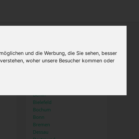
×
Menu
Home
Impressum
möglichen und die Werbung, die Sie sehen, besser
u verstehen, woher unsere Besucher kommen oder
Top Städte
Aachen
Augsburg
Berlin
Bielefeld
Bochum
Bonn
Bremen
Dessau