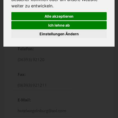
weiter zu entwickeln.
Alle akzeptieren
Ich lehne ab
Hauptstrasse 8, Schönau
Einstellungen Ändern
Telefon:
(06393) 92120
Fax:
(06393) 921211
E-Mail:
hotelwegelnburg@aol.com