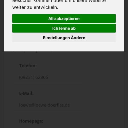
Besucher kommen oder um unsere Website
weiter zu entwickeln.
Alle akzeptieren
Ich lehne ab
Einstellungen Ändern
Zipprothplatz 7, Marktredwitz
Telefon:
(09231) 62805
E-Mail:
loewe@loewe-doerflas.de
Homepage: