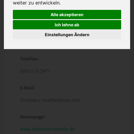
weiter zu entwickeln.
Alle akzeptieren
Ich lehne ab
Einstellungen Ändern
Wilhelmshöher Allee 258, Kassel
Telefon:
(0561) 312471
E-Mail:
christian.r.mueller@mac.com
Homepage:
www.altberlinerdestille.de