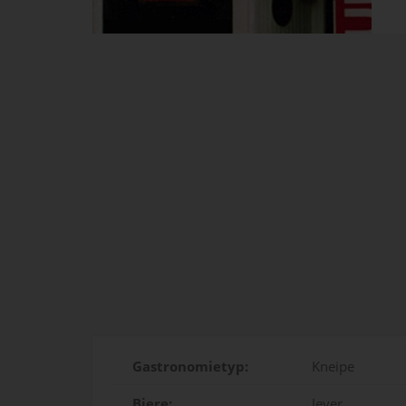
Gastronomietyp:
Kneipe
Biere:
Jever