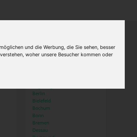
×
Menu
Home
Impressum
möglichen und die Werbung, die Sie sehen, besser
u verstehen, woher unsere Besucher kommen oder
Top Städte
Aachen
Augsburg
Berlin
Bielefeld
Bochum
Bonn
Bremen
Dessau