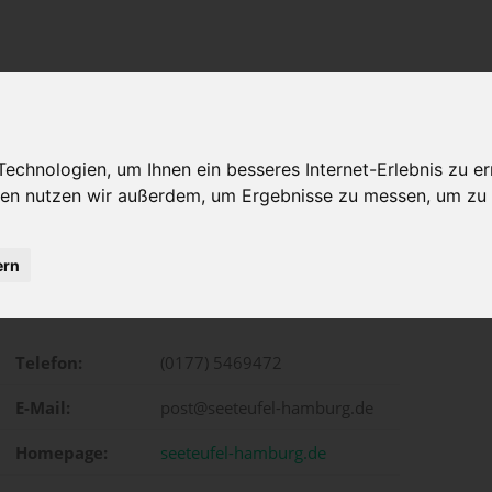
chnologien, um Ihnen ein besseres Internet-Erlebnis zu er
gien nutzen wir außerdem, um Ergebnisse zu messen, um z
ern
Elbchaussee 4, Hamburg
Telefon:
(0177) 5469472
E-Mail:
post@seeteufel-hamburg.de
Homepage:
seeteufel-hamburg.de