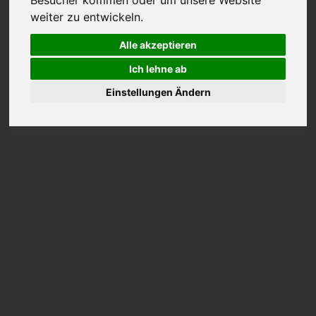
weiter zu entwickeln.
Alle akzeptieren
Ich lehne ab
Maurermeistergasse 3, Erding
Einstellungen Ändern