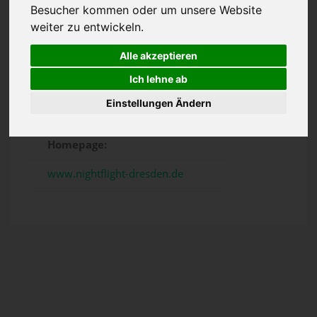
Telefon:
Besucher kommen oder um unsere Website
weiter zu entwickeln.
(0351) 32 30 377
Alle akzeptieren
E-Mail:
Ich lehne ab
Einstellungen Ändern
maxi@nightflight-dresden.de
Homepage:
www.nightflight-dresden.de