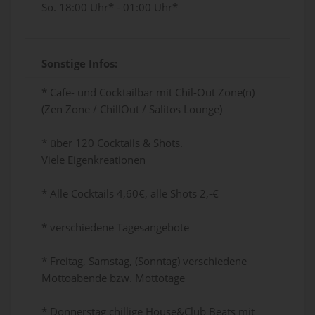
So. 18:00 Uhr* - 01:00 Uhr*
Sonstige Infos:
* Cafe- und Cocktailbar mit Chil-Out Zone(n)
(Zen Zone / ChillOut / Salitos Lounge)
* über 120 Cocktails & Shots.
Viele Eigenkreationen
* Alle Cocktails 4,60€, alle Shots 2,-€
* verschiedene Tagesangebote
* Freitag, Samstag, (Sonntag) verschiedene
Mottoabende bzw. Mottotage
* Donnerstag chillige House&Club Beats mit