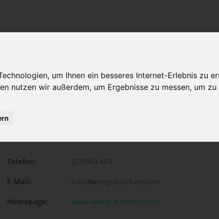
chnologien, um Ihnen ein besseres Internet-Erlebnis zu er
gien nutzen wir außerdem, um Ergebnisse zu messen, um z
kert
ern
Unterheimbacher Strasse 28, Bretzfeld
Telefon:
(07946) 484
E-Mail:
info@weingut-birkert.com
Homepage:
www.weingut-birkert.com