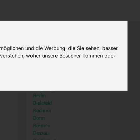
×
Menu
Home
Impressum
möglichen und die Werbung, die Sie sehen, besser
u verstehen, woher unsere Besucher kommen oder
Top Städte
Aachen
Augsburg
Berlin
Bielefeld
Bochum
Bonn
Bremen
Dessau