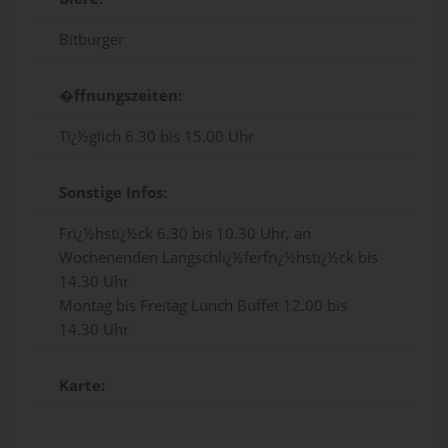
Bitburger
�ffnungszeiten:
Tï¿½glich 6.30 bis 15.00 Uhr
Sonstige Infos:
Frï¿½hstï¿½ck 6.30 bis 10.30 Uhr, an
Wochenenden Langschlï¿½ferfrï¿½hstï¿½ck bis
14.30 Uhr
Montag bis Freitag Lunch Buffet 12.00 bis
14.30 Uhr
Karte: