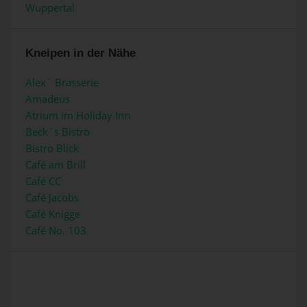
Wuppertal
Kneipen in der Nähe
Alex´ Brasserie
Amadeus
Atrium im Holiday Inn
Beck´s Bistro
Bistro Blick
Café am Brill
Café CC
Café Jacobs
Café Knigge
Café No. 103