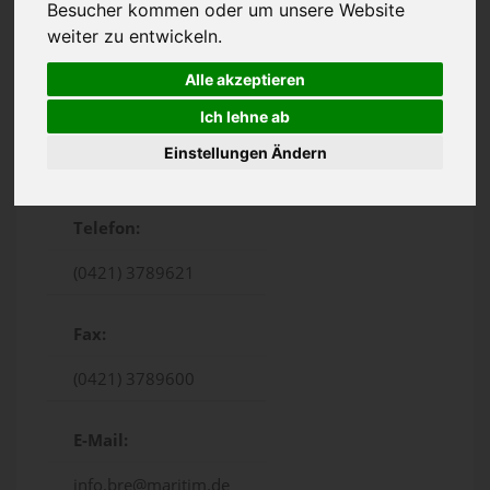
Besucher kommen oder um unsere Website
weiter zu entwickeln.
Alle akzeptieren
Ich lehne ab
Einstellungen Ändern
Hollerallee 99, Bremen
Telefon:
(0421) 3789621
Fax:
(0421) 3789600
E-Mail:
info.bre@maritim.de