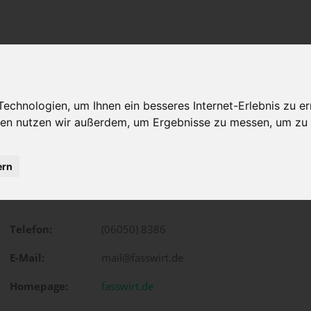
chnologien, um Ihnen ein besseres Internet-Erlebnis zu er
gien nutzen wir außerdem, um Ergebnisse zu messen, um z
ern
Höchster Weg 2, Biebergemünd
Telefon:
(06050) 8386
E-Mail:
mail@fasswirt.de
Homepage:
fasswirt.de