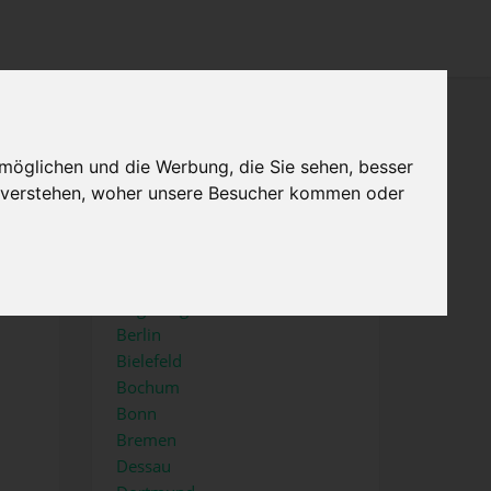
×
Menu
Home
möglichen und die Werbung, die Sie sehen, besser
Impressum
u verstehen, woher unsere Besucher kommen oder
Top Städte
Aachen
Augsburg
Berlin
Bielefeld
Bochum
Bonn
Bremen
Dessau