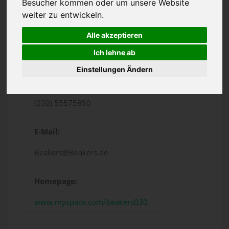
Besucher kommen oder um unsere Website
weiter zu entwickeln.
Alle akzeptieren
Ich lehne ab
Dunckerstraße 69, Berlin
Einstellungen Ändern
Telefon:
(030) 55575850
E-Mail:
Beakers@Beakers.de
Homepage:
www.myspace.com/beakers030