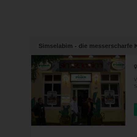
Simselabim - die messerscharfe 
V
S