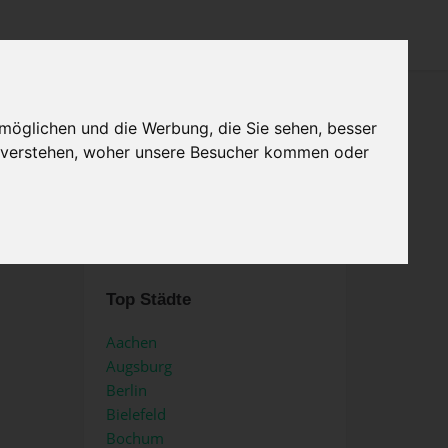
×
Menu
Home
möglichen und die Werbung, die Sie sehen, besser
u verstehen, woher unsere Besucher kommen oder
Impressum
Kategorien in Bendorf
Top Städte
Aachen
Augsburg
Berlin
Bielefeld
Bochum