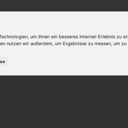
chnologien, um Ihnen ein besseres Internet-Erlebnis zu er
gien nutzen wir außerdem, um Ergebnisse zu messen, um z
STAURANTS IN BENDORF
ern