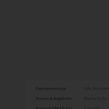
Gastronomietyp:
Cafe, Restauran
Service & Angebote:
Warme Küche
Bierpreis (f�r 0,5 l):
2,30 EUR