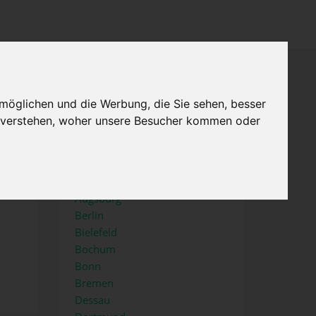
×
Menu
Home
möglichen und die Werbung, die Sie sehen, besser
Impressum
u verstehen, woher unsere Besucher kommen oder
Top Städte
Aachen
Augsburg
Berlin
Bielefeld
Bochum
Bonn
Bremen
Dessau