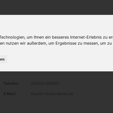
chnologien, um Ihnen ein besseres Internet-Erlebnis zu er
gien nutzen wir außerdem, um Ergebnisse zu messen, um z
ern
Ernsstraße 3, Bad Rodach
Telefon:
(09564) 800843
E-Mail:
Roesler-Stuben@web.de