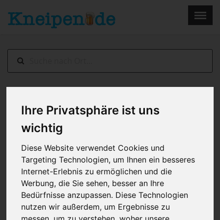
×
Menu
Home
Impressum
Augsburg
> Juleps New York Bar &
Ihre Privatsphäre ist uns
Restaurant
wichtig
Diese Website verwendet Cookies und
Targeting Technologien, um Ihnen ein besseres
Internet-Erlebnis zu ermöglichen und die
Werbung, die Sie sehen, besser an Ihre
Bedürfnisse anzupassen. Diese Technologien
nutzen wir außerdem, um Ergebnisse zu
messen, um zu verstehen, woher unsere