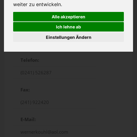
weiter zu entwickeln.
Alle akzeptieren
Ich lehne ab
Einstellungen Ändern
Freunder Landstraße 8, Aachen
Telefon:
(0241) 526287
Fax:
(241) 922420
E-Mail:
wernerkouhl@aol.com